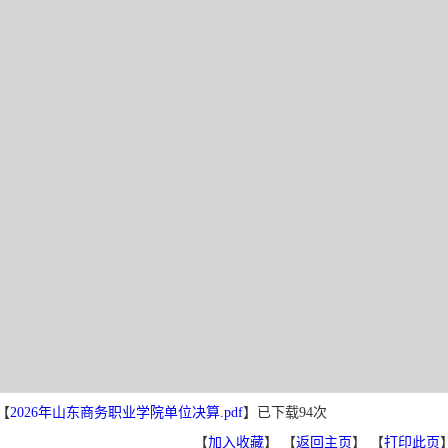
【
2026年山东商务职业学院单位决算.pdf
】已下载
94
次
【
加入收藏
】 【
返回主页
】 【
打印此页