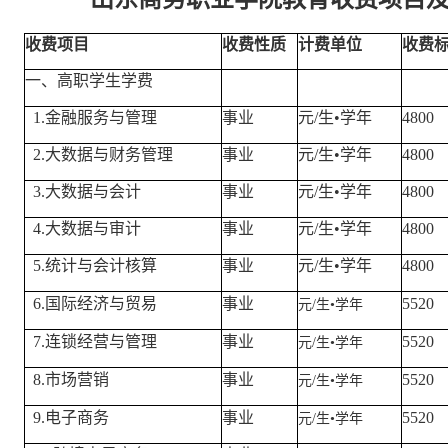
收费项目
收费性质
计费单位
收费
一、高职学生学费
1.金融服务与管理
事业
元/生•学年
4800
2.大数据与财务管理
事业
元/生•学年
4800
3.大数据与会计
事业
元/生•学年
4800
4.大数据与审计
事业
元/生•学年
4800
5.统计与会计核算
事业
元/生•学年
4800
6.国际经济与贸易
事业
5520
元/生
•
学年
7.连锁经营与管理
事业
5520
元/生
•
学年
8.市场营销
事业
5520
元/生
•
学年
9.电子商务
事业
5520
元/生
•
学年