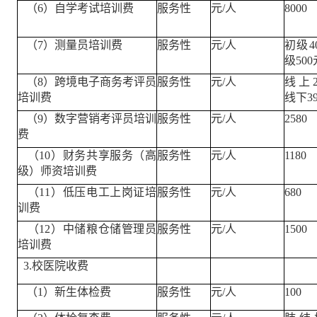
（6）自学考试培训费
服务性
元/人
8000
（7）测量员培训费
服务性
元/人
初级4
级500
（8）跨境电子商务考评员
服务性
元/人
线上2
培训费
线下39
（9）数字营销考评员培训
服务性
元/人
2580
费
（10）财务共享服务（高
服务性
元/人
1180
级）师资培训费
（11）低压电工上岗证培
服务性
元/人
680
训费
（12）中储粮仓储管理员
服务性
元/人
1500
培训费
3.校医院收费
（1）新生体检费
服务性
元/人
100