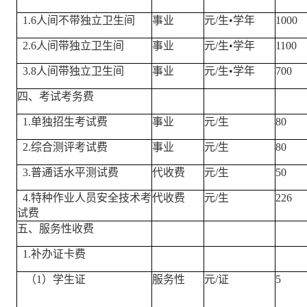
1.6人间不带独立卫生间
事业
元/生•学年
1000
2.6人间带独立卫生间
事业
元/生•学年
1100
3.8人间带独立卫生间
事业
元/生•学年
700
四、考试考务费
1.单独招生考试费
事业
元/生
80
2.综合测评考试费
事业
元/生
80
3.普通话水平测试费
代收费
元/生
50
4.特种作业人员安全技术考
代收费
元/生
226
试费
五、服务性收费
1.补办证卡费
（1）学生证
服务性
元/证
5