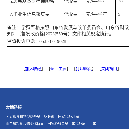
6.居民基本医疗保险费
代收费
元/生•学年
170
7.毕业生信息采集费
代收费
元/生•学年
15
备注：学费严格按照山东省发展与改革委员会、山东省财
知》（鲁发改价格[2023]559号）文件相关规定执行。
监督投诉电话：0535-8019028
【
加入收藏
】 【
返回主页
】 【
打印此页
】 【
关闭窗口
】
友情链接
国家粮食和物资储备局
财政部
国家税务总局
山东省粮食和物资储备局
国家税务总局山东税务局
山东