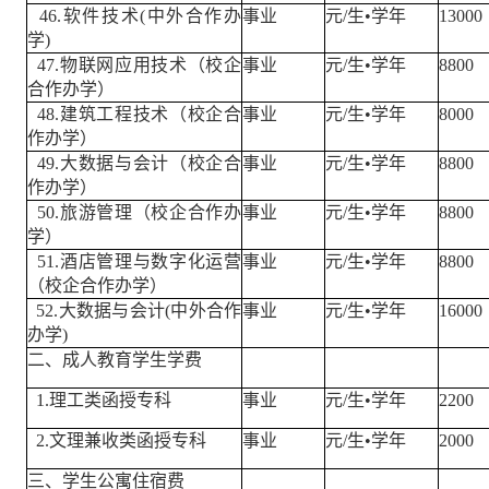
46.软件技术(中外合作办
事业
元/生•学年
13000
学)
47.物联网应用技术（校企
事业
元/生•学年
8800
合作办学）
48.建筑工程技术（校企合
事业
元/生•学年
8000
作办学）
49.大数据与会计（校企合
事业
元/生•学年
8800
作办学）
50.旅游管理（校企合作办
事业
元/生•学年
8800
学）
51.酒店管理与数字化运营
事业
元/生•学年
8800
（校企合作办学）
52.大数据与会计(中外合作
事业
元/生•学年
16000
办学)
二、成人教育学生学费
1.理工类函授专科
事业
元/生•学年
2200
2.文理兼收类函授专科
事业
元/生•学年
2000
三、学生公寓住宿费