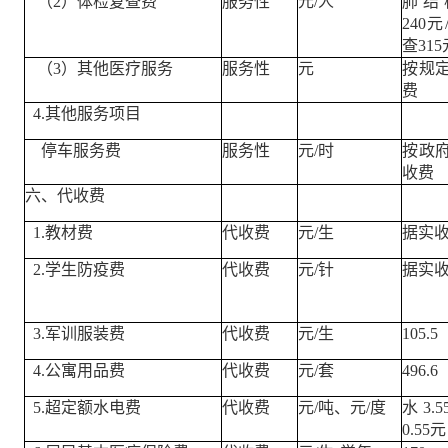
（2）体检复查费
服务性
元/人
肺结
240
查315
（3）其他医疗服务
服务性
元
按规
费
4.其他服务项目
停车服务费
服务性
元/时
按政
收费
六、代收费
1.教材费
代收费
元/生
据实
2.学生防疫费
代收费
元/针
据实
3.军训服装费
代收费
元/生
105.5
4.公寓用品费
代收费
元/套
496.6
5.超定额水电费
代收费
元/吨、元/度
水3.
0.55元